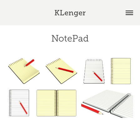
KLenger
NotePad