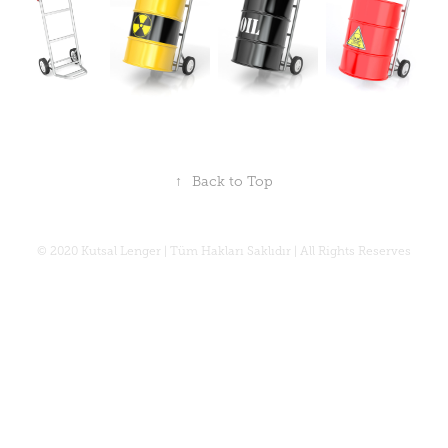
↑
Back to Top
© 2020 Kutsal Lenger | Tüm Hakları Saklıdır | All Rights Reserves