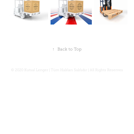
↑
Back to Top
© 2020 Kutsal Lenger | Tüm Hakları Saklıdır | All Rights Reserves